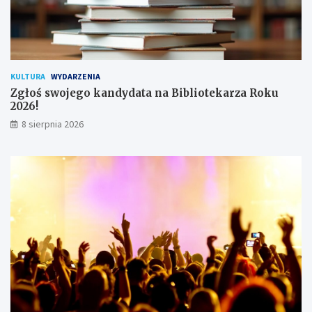
k
o
w
n
i
k
KULTURA
WYDARZENIA
ó
Zgłoś swojego kandydata na Bibliotekarza Roku
w
2026!
8 sierpnia 2026