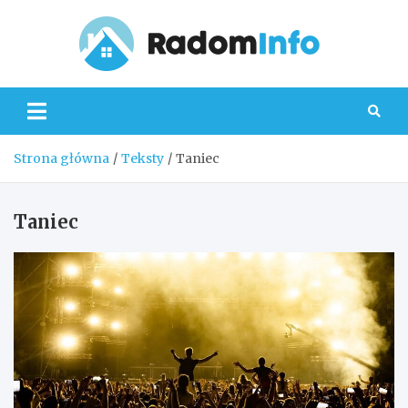
Skip
to
content
Radom
Strona główna
Teksty
Taniec
Taniec