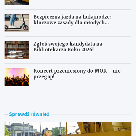
Bezpieczna jazda na hulajnodze:
kluczowe zasady dla młodych
użytkowników
Zgłoś swojego kandydata na
Bibliotekarza Roku 2026!
Koncert przeniesiony do MOK – nie
przegap!
N
B
o
e
w
z
e
p
r
i
Sprawdź również
o
e
n
c
d
z
o
n