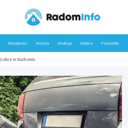
Rado
Aktualności
Historia
Atrakcje
Kultura
Pozostałe
j ulicy w Radomiu