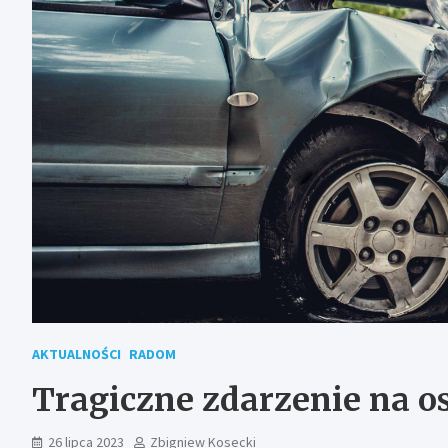
AKTUALNOŚCI
RADOM
Tragiczne zdarzenie na o
26 lipca 2023
Zbigniew Kosecki