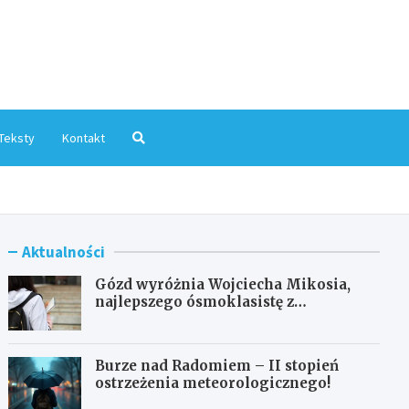
mInfo.pl
Teksty
Kontakt
Aktualności
Gózd wyróżnia Wojciecha Mikosia,
najlepszego ósmoklasistę z
doskonałymi wynikami!
Burze nad Radomiem – II stopień
ostrzeżenia meteorologicznego!