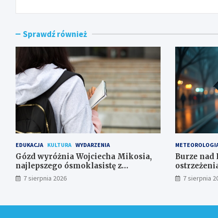
Sprawdź również
EDUKACJA
KULTURA
WYDARZENIA
METEOROLOGI
Gózd wyróżnia Wojciecha Mikosia,
Burze nad 
najlepszego ósmoklasistę z
ostrzeżeni
doskonałymi wynikami!
7 sierpnia 2026
7 sierpnia 2