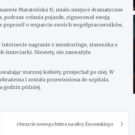
o nazwie Maratońska 15, miało miejsce dramatyczne
a, podczas cofania pojazdu, zignorował swoją
nie poprosił o wsparcie swoich współpracowników,
internecie nagranie z monitoringu, staruszka o
k śmieciarki. Niestety, nie zauważyła
uważając starszej kobiety, przejechał po niej. W
brażenia i została przewieziona do szpitala.
a godzin później.
Otwarcie nowego bistra na ulicy Żeromskiego