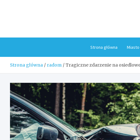
Skip
to
content
Strona główna
Miasto
Strona główna
radom
Tragiczne zdarzenie na osiedlowe