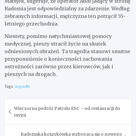
Matejek, sugeruje, że operator Audi jadący w stronę
Radomia jest odpowiedzialny za zdarzenie. Według
zebranych informacji, mężczyzna ten potrącił 55-
letniego przechodnia.
Niestety, pomimo natychmiastowej pomocy
medycznej, pieszy stracił życie na skutek
odniesionych obrażeń. Ta tragedia stanowi smutne
przypomnienie o konieczności zachowania
ostrożności zarówno przez kierowców, jak i
pieszych na drogach.
Tags:
wypadki
Nawigacja
Wieczorna podróż Patrolu ESC – od restauracji do
wpisu
myjni
Radomska koszykówka wzbogaca się o nowego