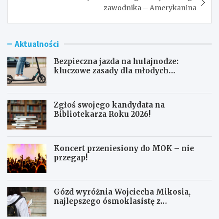
zawodnika – Amerykanina
Aktualności
Bezpieczna jazda na hulajnodze:
kluczowe zasady dla młodych
użytkowników
Zgłoś swojego kandydata na
Bibliotekarza Roku 2026!
Koncert przeniesiony do MOK – nie
przegap!
Gózd wyróżnia Wojciecha Mikosia,
najlepszego ósmoklasistę z
doskonałymi wynikami!
B
Z