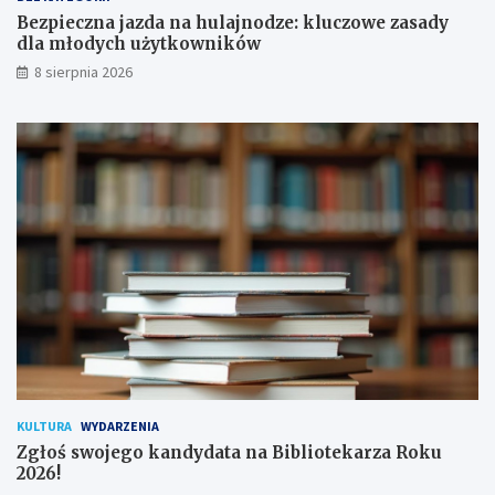
p
d
Bezpieczna jazda na hulajnodze: kluczowe zasady
o
l
dla młodych użytkowników
d
a
8 sierpnia 2026
p
m
i
ł
s
o
a
d
n
y
a
c
!
h
u
ż
y
t
k
o
w
n
i
k
KULTURA
WYDARZENIA
ó
Zgłoś swojego kandydata na Bibliotekarza Roku
w
2026!