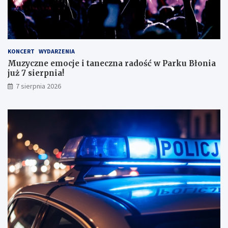
o
n
a
ł
y
KONCERT
WYDARZENIA
m
Muzyczne emocje i taneczna radość w Parku Błonia
i
już 7 sierpnia!
w
y
7 sierpnia 2026
n
i
k
a
m
i
!