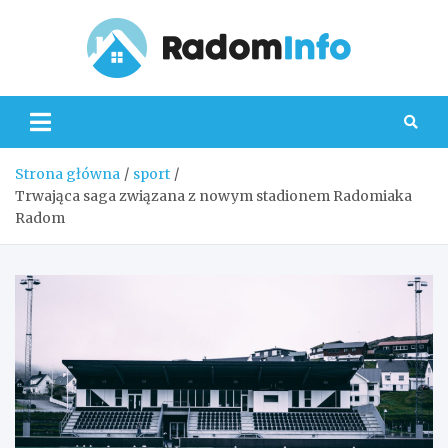
Skip
to
content
Radom
Strona główna
sport
Trwająca saga związana z nowym stadionem Radomiaka
Radom