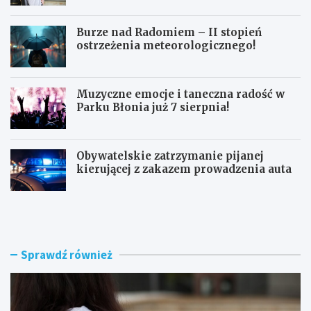
Burze nad Radomiem – II stopień
ostrzeżenia meteorologicznego!
Muzyczne emocje i taneczna radość w
Parku Błonia już 7 sierpnia!
Obywatelskie zatrzymanie pijanej
kierującej z zakazem prowadzenia auta
G
B
ó
u
z
r
d
z
w
e
Sprawdź również
y
n
r
a
ó
d
ż
R
n
a