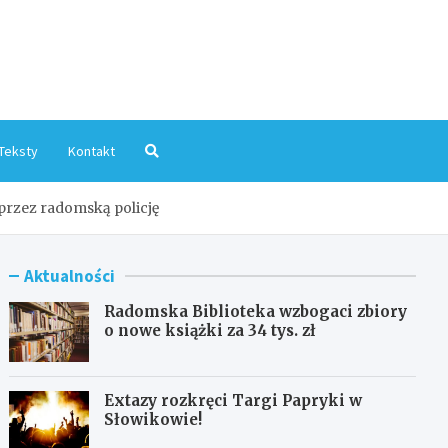
mInfo.pl
Teksty
Kontakt
 przez radomską policję
Aktualności
Radomska Biblioteka wzbogaci zbiory
o nowe książki za 34 tys. zł
Extazy rozkręci Targi Papryki w
Słowikowie!