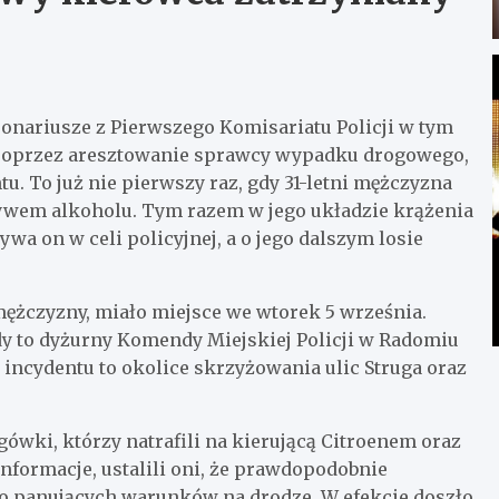
nariusze z Pierwszego Komisariatu Policji w tym
poprzez aresztowanie sprawcy wypadku drogowego,
u. To już nie pierwszy raz, gdy 31-letni mężczyzna
ywem alkoholu. Tym razem w jego układzie krążenia
wa on w celi policyjnej, a o jego dalszym losie
ężczyzny, miało miejsce we wtorek 5 września.
dy to dyżurny Komendy Miejskiej Policji w Radomiu
a incydentu to okolice skrzyżowania ulic Struga oraz
gówki, którzy natrafili na kierującą Citroenem oraz
informacje, ustalili oni, że prawdopodobnie
o panujących warunków na drodze. W efekcie doszło