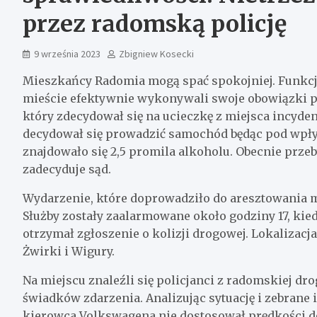
przez radomską policję
9 września 2023
Zbigniew Kosecki
Mieszkańcy Radomia mogą spać spokojniej. Funkcjo
mieście efektywnie wykonywali swoje obowiązki 
który zdecydował się na ucieczkę z miejsca incydent
decydował się prowadzić samochód będąc pod wpł
znajdowało się 2,5 promila alkoholu. Obecnie przeby
zadecyduje sąd.
Wydarzenie, które doprowadziło do aresztowania m
Służby zostały zaalarmowane około godziny 17, kie
otrzymał zgłoszenie o kolizji drogowej. Lokalizacj
Żwirki i Wigury.
Na miejscu znaleźli się policjanci z radomskiej dro
świadków zdarzenia. Analizując sytuację i zebrane 
kierowca Volkswagena nie dostosował prędkości d