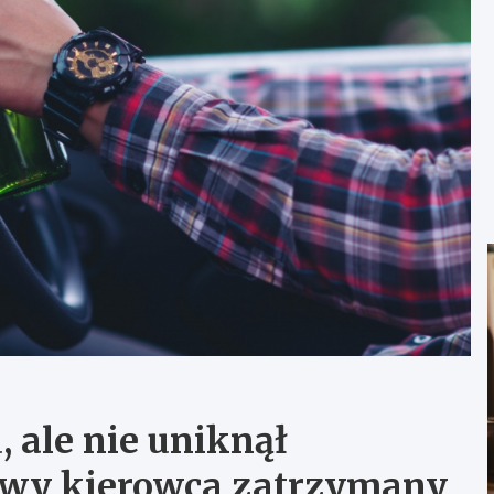
 ale nie uniknął
eźwy kierowca zatrzymany