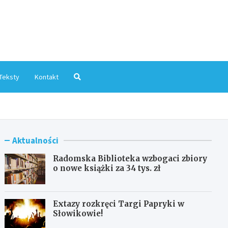
mInfo.pl
Teksty
Kontakt
Aktualności
Radomska Biblioteka wzbogaci zbiory
o nowe książki za 34 tys. zł
Extazy rozkręci Targi Papryki w
Słowikowie!