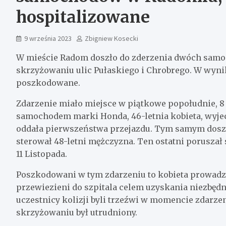
hospitalizowane
9 września 2023
Zbigniew Kosecki
W mieście Radom doszło do zderzenia dwóch samoc
skrzyżowaniu ulic Pułaskiego i Chrobrego. W wynik
poszkodowane.
Zdarzenie miało miejsce w piątkowe popołudnie, 8 w
samochodem marki Honda, 46-letnia kobieta, wyjech
oddała pierwszeństwa przejazdu. Tym samym doszł
sterował 48-letni mężczyzna. Ten ostatni poruszał 
11 Listopada.
Poszkodowani w tym zdarzeniu to kobieta prowadząc
przewiezieni do szpitala celem uzyskania niezbęd
uczestnicy kolizji byli trzeźwi w momencie zdarzen
skrzyżowaniu był utrudniony.