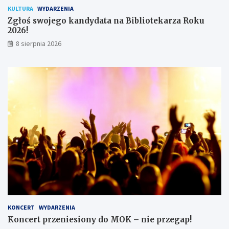
k
KULTURA
WYDARZENIA
ó
Zgłoś swojego kandydata na Bibliotekarza Roku
w
2026!
8 sierpnia 2026
KONCERT
WYDARZENIA
Koncert przeniesiony do MOK – nie przegap!