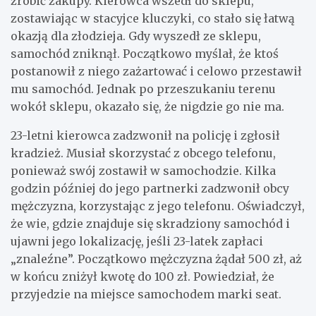
zrobić zakupy. Kierowca wszedł do sklepu,
zostawiając w stacyjce kluczyki, co stało się łatwą
okazją dla złodzieja. Gdy wyszedł ze sklepu,
samochód zniknął. Początkowo myślał, że ktoś
postanowił z niego zażartować i celowo przestawił
mu samochód. Jednak po przeszukaniu terenu
wokół sklepu, okazało się, że nigdzie go nie ma.
23-letni kierowca zadzwonił na policję i zgłosił
kradzież. Musiał skorzystać z obcego telefonu,
ponieważ swój zostawił w samochodzie. Kilka
godzin później do jego partnerki zadzwonił obcy
mężczyzna, korzystając z jego telefonu. Oświadczył,
że wie, gdzie znajduje się skradziony samochód i
ujawni jego lokalizację, jeśli 23-latek zapłaci
„znaleźne”. Początkowo mężczyzna żądał 500 zł, aż
w końcu zniżył kwotę do 100 zł. Powiedział, że
przyjedzie na miejsce samochodem marki seat.