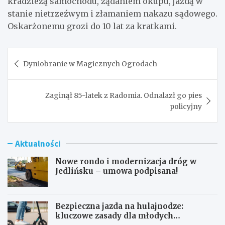
kradzieżą samochodu, żądaniem okupu, jazdą w
stanie nietrzeźwym i złamaniem nakazu sądowego.
Oskarżonemu grozi do 10 lat za kratkami.
Nawigacja
Dyniobranie w Magicznych Ogrodach
wpisu
Zaginął 85-latek z Radomia. Odnalazł go pies
policyjny
Aktualności
Nowe rondo i modernizacja dróg w
Jedlińsku – umowa podpisana!
Bezpieczna jazda na hulajnodze:
kluczowe zasady dla młodych