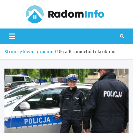
Skip
to
content
Radom
Strona główna
radom
Ukradł samochód dla okupu