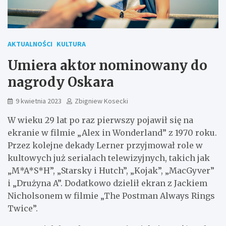
AKTUALNOŚCI
KULTURA
Umiera aktor nominowany do
nagrody Oskara
9 kwietnia 2023
Zbigniew Kosecki
W wieku 29 lat po raz pierwszy pojawił się na
ekranie w filmie „Alex in Wonderland” z 1970 roku.
Przez kolejne dekady Lerner przyjmował role w
kultowych już serialach telewizyjnych, takich jak
„M*A*S*H”, „Starsky i Hutch”, „Kojak”, „MacGyver”
i „Drużyna A”. Dodatkowo dzielił ekran z Jackiem
Nicholsonem w filmie „The Postman Always Rings
Twice”.