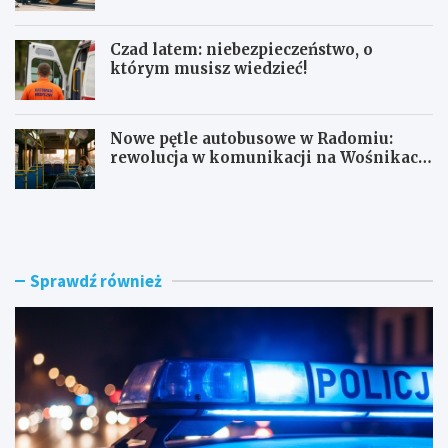
Czad latem: niebezpieczeństwo, o
którym musisz wiedzieć!
Nowe pętle autobusowe w Radomiu:
rewolucja w komunikacji na Wośnikach,
Pruszakowie i Zamłyniu
O
N
b
o
y
w
w
a
a
d
Sprawdź również
t
r
e
o
l
g
s
a
k
w
i
e
e
w
z
n
a
ę