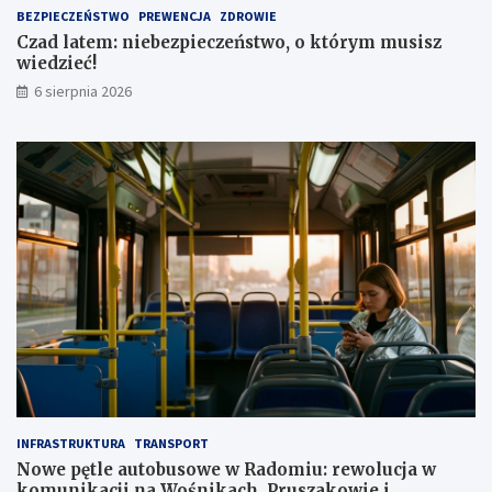
t
1
BEZPIECZEŃSTWO
PREWENCJA
ZDROWIE
a
,
Czad latem: niebezpieczeństwo, o którym musisz
1
wiedzieć!
m
l
6 sierpnia 2026
n
z
ł
INFRASTRUKTURA
TRANSPORT
Nowe pętle autobusowe w Radomiu: rewolucja w
komunikacji na Wośnikach, Pruszakowie i