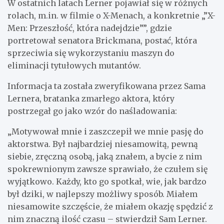
W ostatnich latach Lerner pojawiał się w różnych
rolach, m.in. w filmie o X-Menach, a konkretnie „”X-
Men: Przeszłość, która nadejdzie””, gdzie
portretował senatora Brickmana, postać, która
sprzeciwia się wykorzystaniu maszyn do
eliminacji tytułowych mutantów.
Informacja ta została zweryfikowana przez Sama
Lernera, bratanka zmarłego aktora, który
postrzegał go jako wzór do naśladowania:
„Motywował mnie i zaszczepił we mnie pasję do
aktorstwa. Był najbardziej niesamowitą, pewną
siebie, zręczną osobą, jaką znałem, a bycie z nim
spokrewnionym zawsze sprawiało, że czułem się
wyjątkowo. Każdy, kto go spotkał, wie, jak bardzo
był dziki, w najlepszy możliwy sposób. Miałem
niesamowite szczęście, że miałem okazję spędzić z
nim znaczną ilość czasu – stwierdził Sam Lerner.