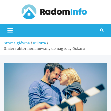
Skip
to
content
Radom
Strona główna
Kultura
Umiera aktor nominowany do nagrody Oskara