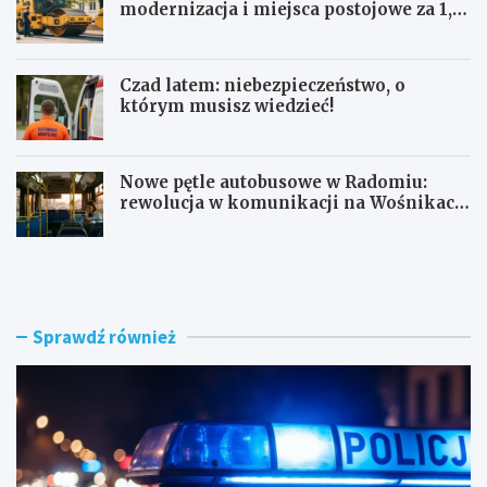
modernizacja i miejsca postojowe za 1,1
mln zł
Czad latem: niebezpieczeństwo, o
którym musisz wiedzieć!
Nowe pętle autobusowe w Radomiu:
rewolucja w komunikacji na Wośnikach,
Pruszakowie i Zamłyniu
O
N
b
o
y
w
w
a
a
d
Sprawdź również
t
r
e
o
l
g
s
a
k
w
i
e
e
w
z
n