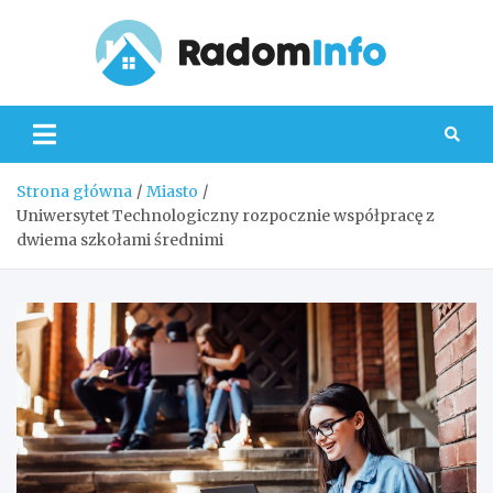
Skip
to
content
Radom
Strona główna
Miasto
Uniwersytet Technologiczny rozpocznie współpracę z
dwiema szkołami średnimi