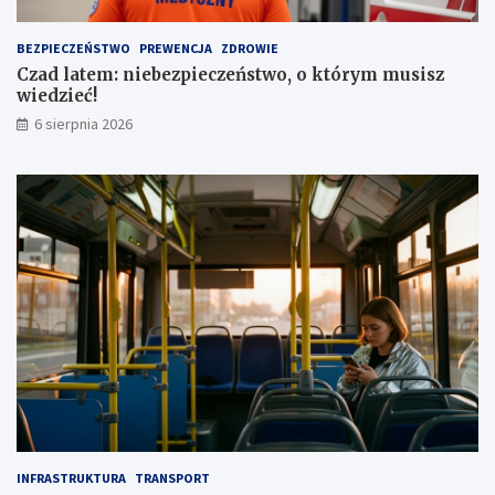
u
a
t
1
BEZPIECZEŃSTWO
PREWENCJA
ZDROWIE
a
,
Czad latem: niebezpieczeństwo, o którym musisz
1
wiedzieć!
m
l
6 sierpnia 2026
n
z
ł
INFRASTRUKTURA
TRANSPORT