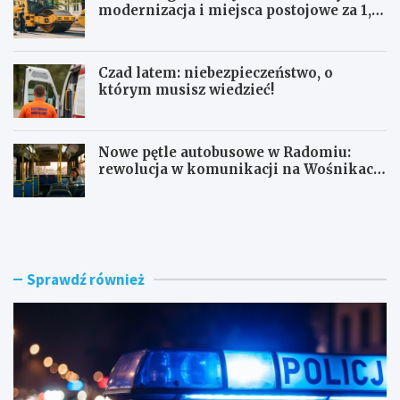
modernizacja i miejsca postojowe za 1,1
mln zł
Czad latem: niebezpieczeństwo, o
którym musisz wiedzieć!
Nowe pętle autobusowe w Radomiu:
rewolucja w komunikacji na Wośnikach,
Pruszakowie i Zamłyniu
O
N
b
o
y
w
w
a
a
d
Sprawdź również
t
r
e
o
l
g
s
a
k
w
i
e
e
w
z
n