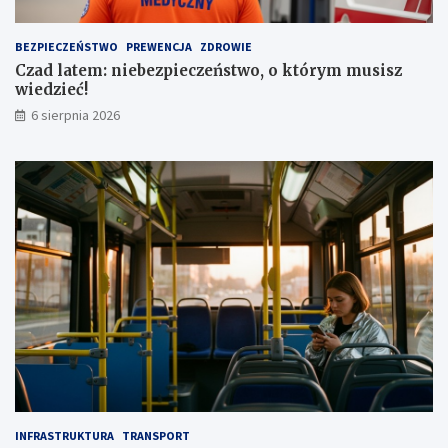
u
a
t
1
BEZPIECZEŃSTWO
PREWENCJA
ZDROWIE
a
,
Czad latem: niebezpieczeństwo, o którym musisz
1
wiedzieć!
m
l
6 sierpnia 2026
n
z
ł
INFRASTRUKTURA
TRANSPORT