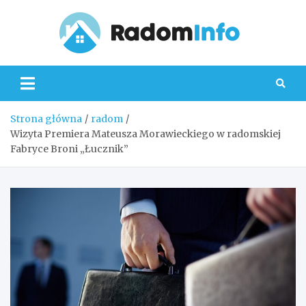
Skip
to
content
Radom
Strona główna
radom
Wizyta Premiera Mateusza Morawieckiego w radomskiej
Fabryce Broni „Łucznik”