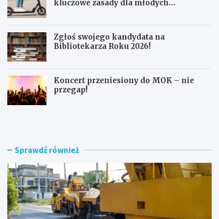
kluczowe zasady dla młodych
użytkowników
Zgłoś swojego kandydata na
Bibliotekarza Roku 2026!
Koncert przeniesiony do MOK – nie
przegap!
N
B
o
e
w
z
e
p
r
i
Sprawdź również
o
e
n
c
d
z
o
n
i
a
m
j
o
a
d
z