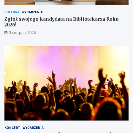
i
k
KULTURA
WYDARZENIA
ó
Zgłoś swojego kandydata na Bibliotekarza Roku
w
2026!
8 sierpnia 2026
KONCERT
WYDARZENIA