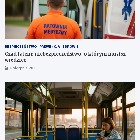
z
o
e
j
n
o
i
w
a
e
a
z
u
a
t
1
BEZPIECZEŃSTWO
PREWENCJA
ZDROWIE
a
,
Czad latem: niebezpieczeństwo, o którym musisz
1
wiedzieć!
m
l
6 sierpnia 2026
n
z
ł