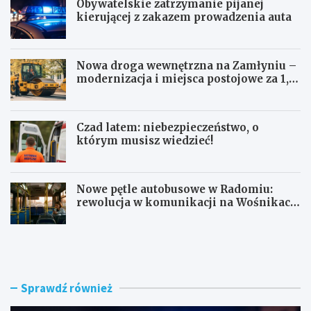
Obywatelskie zatrzymanie pijanej
kierującej z zakazem prowadzenia auta
Nowa droga wewnętrzna na Zamłyniu –
modernizacja i miejsca postojowe za 1,1
mln zł
Czad latem: niebezpieczeństwo, o
którym musisz wiedzieć!
Nowe pętle autobusowe w Radomiu:
rewolucja w komunikacji na Wośnikach,
Pruszakowie i Zamłyniu
O
N
b
o
y
w
w
a
a
d
Sprawdź również
t
r
e
o