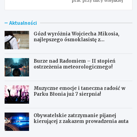
prac przy ulicy Wiejskiej
Aktualności
Gózd wyróżnia Wojciecha Mikosia,
najlepszego ósmoklasistę z
doskonałymi wynikami!
Burze nad Radomiem – II stopień
ostrzeżenia meteorologicznego!
Muzyczne emocje i taneczna radość w
Parku Błonia już 7 sierpnia!
Obywatelskie zatrzymanie pijanej
kierującej z zakazem prowadzenia auta
G
B
ó
u