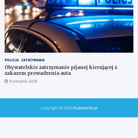
!
POLICJA
ZATRZYMANIA
Obywatelskie zatrzymanie pijanej kierującej z
zakazem prowadzenia auta
6 sierpnia 2026
Copyright © 2026
RadomInfo.pl