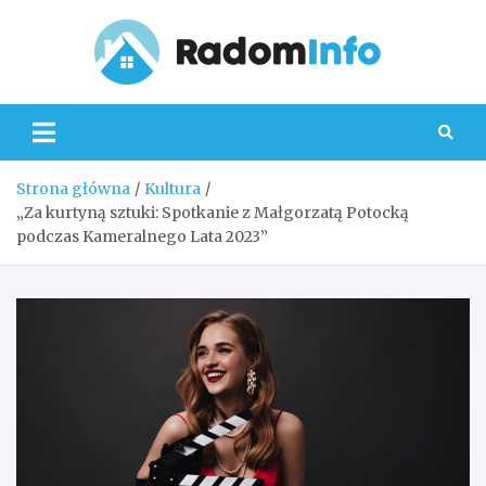
Skip
to
content
Radom
Strona główna
Kultura
„Za kurtyną sztuki: Spotkanie z Małgorzatą Potocką
podczas Kameralnego Lata 2023”