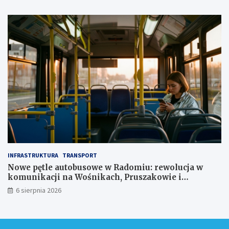
z
ł
INFRASTRUKTURA
TRANSPORT
Nowe pętle autobusowe w Radomiu: rewolucja w
komunikacji na Wośnikach, Pruszakowie i
Zamłyniu
6 sierpnia 2026