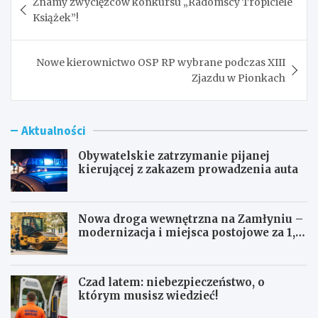
Znamy zwycięzców konkursu „Radomscy Tropiciele
wpisu
Książek”!
Nowe kierownictwo OSP RP wybrane podczas XIII
Zjazdu w Pionkach
Aktualności
Obywatelskie zatrzymanie pijanej
kierującej z zakazem prowadzenia auta
Nowa droga wewnętrzna na Zamłyniu –
modernizacja i miejsca postojowe za 1,1
mln zł
Czad latem: niebezpieczeństwo, o
którym musisz wiedzieć!