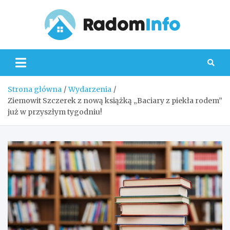
Skip
to
content
Radom
Strona główna
Wydarzenia
Ziemowit Szczerek z nową książką „Baciary z piekła rodem”
już w przyszłym tygodniu!