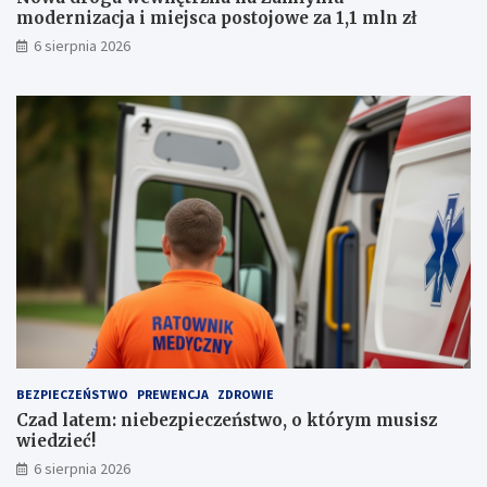
k
m
modernizacja i miejsca postojowe za 1,1 mln zł
a
i
6 sierpnia 2026
z
e
e
j
m
s
p
c
r
a
o
p
w
o
a
s
d
t
z
o
e
j
n
o
i
w
a
e
a
z
u
a
t
1
BEZPIECZEŃSTWO
PREWENCJA
ZDROWIE
a
,
Czad latem: niebezpieczeństwo, o którym musisz
1
wiedzieć!
m
l
6 sierpnia 2026
n