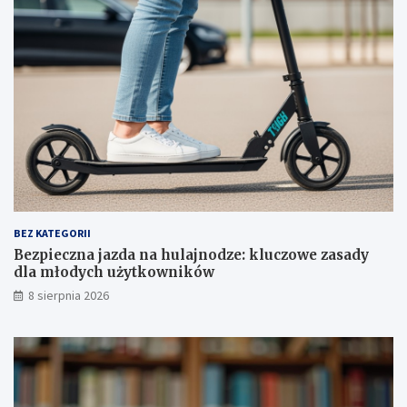
e
k
d
l
l
u
i
c
ń
z
s
o
k
w
u
e
–
z
u
a
m
s
o
a
w
d
a
y
BEZ KATEGORII
p
d
Bezpieczna jazda na hulajnodze: kluczowe zasady
o
l
dla młodych użytkowników
d
a
8 sierpnia 2026
p
m
i
ł
s
o
a
d
n
y
a
c
!
h