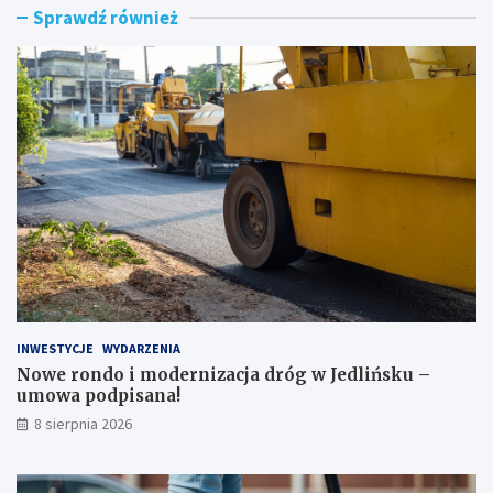
Sprawdź również
o
e
n
c
d
z
o
n
i
a
m
j
o
a
d
z
e
d
r
a
n
n
i
a
z
h
a
u
c
l
j
a
INWESTYCJE
WYDARZENIA
a
j
d
n
Nowe rondo i modernizacja dróg w Jedlińsku –
r
o
umowa podpisana!
ó
d
8 sierpnia 2026
g
z
w
e
J
: