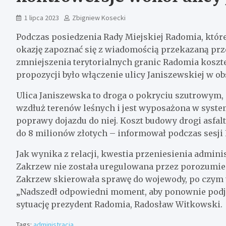
1 lipca 2023
Zbigniew Kosecki
Podczas posiedzenia Rady Miejskiej Radomia, które
okazję zapoznać się z wiadomością przekazaną prz
zmniejszenia terytorialnych granic Radomia kosz
propozycji było włączenie ulicy Janiszewskiej w o
Ulica Janiszewska to droga o pokryciu szutrowym, 
wzdłuż terenów leśnych i jest wyposażona w syst
poprawy dojazdu do niej. Koszt budowy drogi asfal
do 8 milionów złotych – informował podczas sesji
Jak wynika z relacji, kwestia przeniesienia admin
Zakrzew nie została uregulowana przez porozumie
Zakrzew skierowała sprawę do wojewody, po czym t
„Nadszedł odpowiedni moment, aby ponownie pod
sytuację prezydent Radomia, Radosław Witkowski.
Tags:
administracja