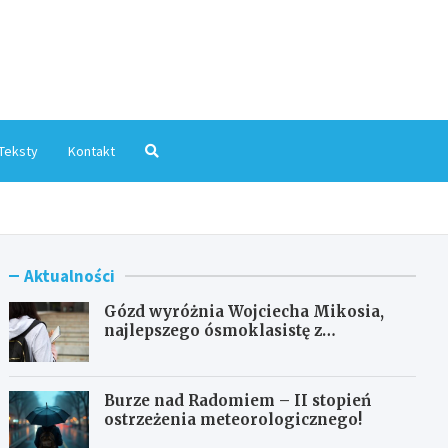
mInfo.pl
Teksty
Kontakt
Aktualności
Gózd wyróżnia Wojciecha Mikosia,
najlepszego ósmoklasistę z
doskonałymi wynikami!
Burze nad Radomiem – II stopień
ostrzeżenia meteorologicznego!