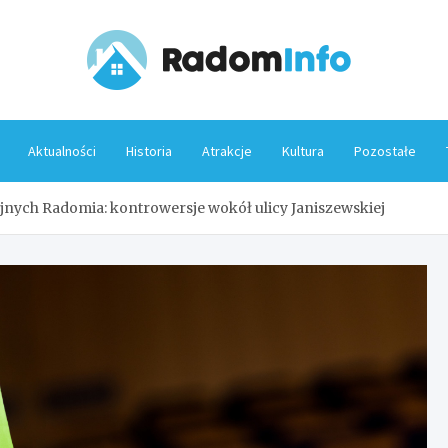
Rado
Aktualności
Historia
Atrakcje
Kultura
Pozostałe
nych Radomia: kontrowersje wokół ulicy Janiszewskiej