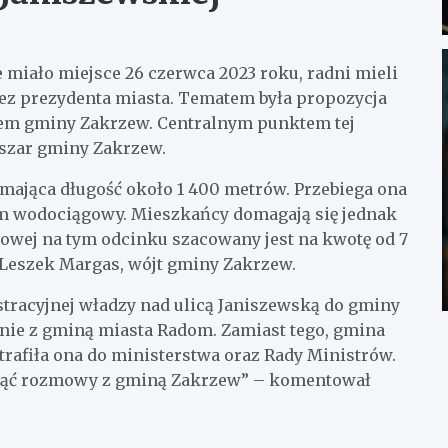
 miało miejsce 26 czerwca 2023 roku, radni mieli
ez prezydenta miasta. Tematem była propozycja
tem gminy Zakrzew. Centralnym punktem tej
bszar gminy Zakrzew.
mająca długość około 1 400 metrów. Przebiega ona
em wodociągowy. Mieszkańcy domagają się jednak
towej na tym odcinku szacowany jest na kwotę od 7
 Leszek Margas, wójt gminy Zakrzew.
istracyjnej władzy nad ulicą Janiszewską do gminy
nie z gminą miasta Radom. Zamiast tego, gmina
rafiła ona do ministerstwa oraz Rady Ministrów.
jąć rozmowy z gminą Zakrzew” – komentował