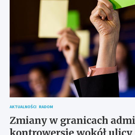
AKTUALNOŚCI
RADOM
Zmiany w granicach admi
kontrowersje wokół ulicy