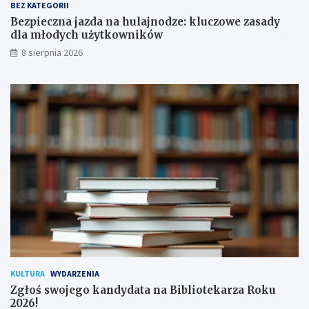
a
y
BEZ KATEGORII
p
d
Bezpieczna jazda na hulajnodze: kluczowe zasady
o
l
dla młodych użytkowników
d
a
8 sierpnia 2026
p
m
i
ł
s
o
a
d
n
y
a
c
!
h
u
ż
y
t
k
o
w
n
i
k
KULTURA
WYDARZENIA
ó
Zgłoś swojego kandydata na Bibliotekarza Roku
w
2026!