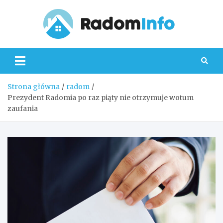
Skip
to
content
Radom
Strona główna
radom
Prezydent Radomia po raz piąty nie otrzymuje wotum
zaufania