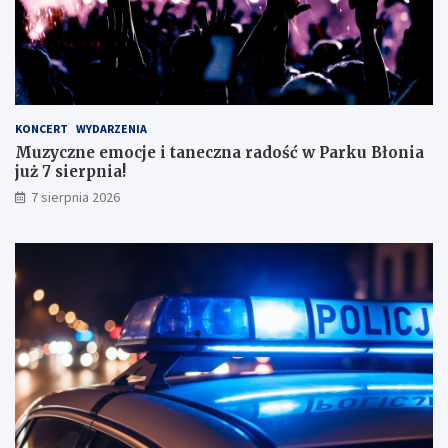
s
k
o
n
a
ł
y
KONCERT
WYDARZENIA
m
Muzyczne emocje i taneczna radość w Parku Błonia
i
już 7 sierpnia!
w
y
7 sierpnia 2026
n
i
k
a
m
i
!