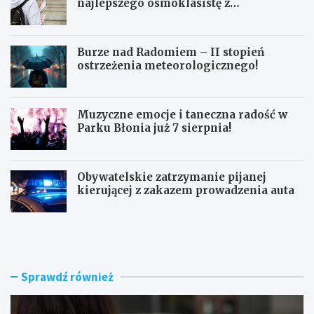
najlepszego ósmoklasistę z
doskonałymi wynikami!
Burze nad Radomiem – II stopień
ostrzeżenia meteorologicznego!
Muzyczne emocje i taneczna radość w
Parku Błonia już 7 sierpnia!
Obywatelskie zatrzymanie pijanej
kierującej z zakazem prowadzenia auta
G
B
ó
u
z
r
d
z
w
e
Sprawdź również
y
n
r
a
ó
d