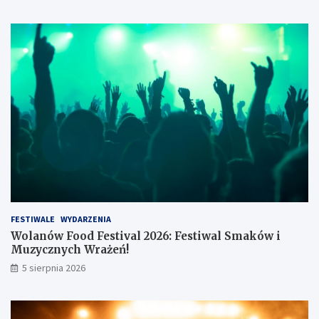
a
3
4
t
y
s
.
z
ł
FESTIWALE
WYDARZENIA
Wolanów Food Festival 2026: Festiwal Smaków i
Muzycznych Wrażeń!
5 sierpnia 2026