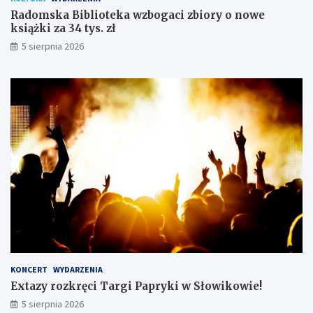
o
p
g
r
Radomska Biblioteka wzbogaci zbiory o nowe
a
y
książki za 34 tys. zł
c
k
5 sierpnia 2026
i
i
z
w
b
S
i
ł
o
o
r
w
y
i
o
k
n
o
o
w
w
i
e
e
k
!
s
i
ą
ż
KONCERT
WYDARZENIA
k
Extazy rozkręci Targi Papryki w Słowikowie!
i
5 sierpnia 2026
z