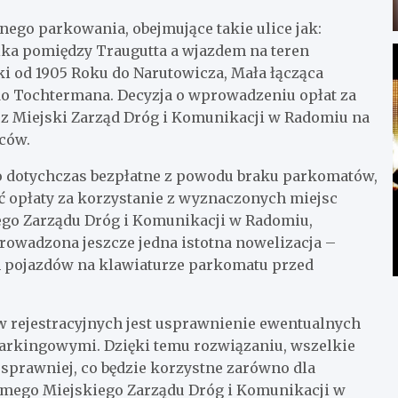
nego parkowania, obejmujące takie ulice jak:
ika pomiędzy Traugutta a wjazdem na teren
i od 1905 Roku do Narutowicza, Mała łącząca
do Tochtermana. Decyzja o wprowadzeniu opłat za
ez Miejski Zarząd Dróg i Komunikacji w Radomiu na
ców.
o dotychczas bezpłatne z powodu braku parkomatów,
ić opłaty za korzystanie z wyznaczonych miejsc
ego Zarządu Dróg i Komunikacji w Radomiu,
owadzona jeszcze jedna istotna nowelizacja –
 pojazdów na klawiaturze parkomatu przed
ejestracyjnych jest usprawnienie ewentualnych
arkingowymi. Dzięki temu rozwiązaniu, wszelkie
 sprawniej, co będzie korzystne zarówno dla
amego Miejskiego Zarządu Dróg i Komunikacji w