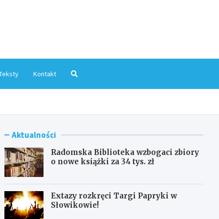
mInfo.pl
Teksty
Kontakt
Aktualności
Radomska Biblioteka wzbogaci zbiory
o nowe książki za 34 tys. zł
Extazy rozkręci Targi Papryki w
Słowikowie!