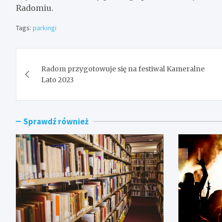
Radomiu.
Tags:
parkingi
Nawigacja
Radom przygotowuje się na festiwal Kameralne
wpisu
Lato 2023
Sprawdź również