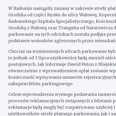
W Radomiu nastąpiły zmiany w zakresie strefy płat
Grodzka od części Rynku do ulicy Wałowej, Kopern
Radomskiego Szpitala Specjalistycznego, Kościuszk
Grodzką z Wałową oraz Traugutta od Narutowicza 
parkowanie na tych odcinkach została podjęta prz
podstawie wniosków zgłoszonych przez mieszkań
Chociaż na wymienionych ulicach parkowanie był
to jednak od 3 lipca użytkownicy będą musieli uiśc
postojowych. Jak informuje Dawid Puton z Miejski
równocześnie z wprowadzeniem opłat zostanie wpr
konieczność wpisywania numerów rejestracyjnych
zakupem biletu parkingowego.
Celem wprowadzenia wymogu podawania numerów r
procesów reklamacyjnych związanych z biletami p
reklamacje będą mogły być rozpatrywane szybciej i
użytkowników strefy płatnego parkowania, jak i s