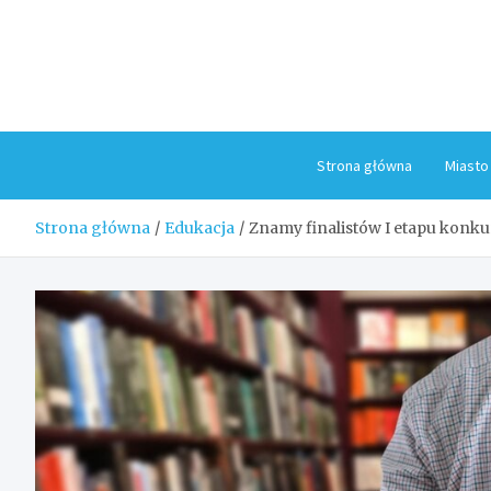
Skip
to
content
Strona główna
Miasto
Strona główna
Edukacja
Znamy finalistów I etapu konku