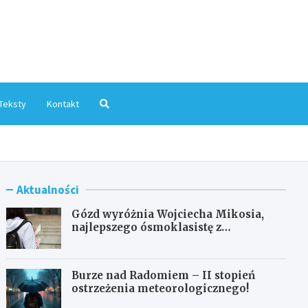
mInfo.pl
Teksty
Kontakt
Aktualności
Gózd wyróżnia Wojciecha Mikosia,
najlepszego ósmoklasistę z
doskonałymi wynikami!
Burze nad Radomiem – II stopień
ostrzeżenia meteorologicznego!