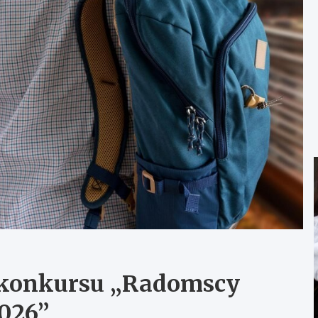
u konkursu „Radomscy
2026”