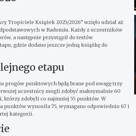
y Tropiciele Książek 2025/2026” wzięło udział aż
adpodstawowych w Radomiu. Każdy z uczestników
rów, a następnie przystąpił do testów
tapu, gdzie dodano jeszcze jedną książkę do
olejnego etapu
iu progów punktowych będą brane pod uwagę trzy
ierwszej uczestnicy mogli zdobyć maksymalnie 60
i, którzy zdobyli co najmniej 55 punktów. W
czba punktów wynosiła 75, wymagano odpowiednio 67 i
ej kategorii.
ie