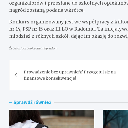
organizatorów i przesłane do szkolnych opiekunów.
nagród zostaną podane wkrótce.
Konkurs organizowany jest we współpracy z kilkom
nr 14, PSP nr 15 oraz III LO w Radomiu. Ta inicjatyw
młodzież z różnych szkół, dając im okazję do rozwij
Źródło: facebook.com/mbpradom
Nawigacja
Prowadzenie bez uprawnień? Przygotuj się na
wpisu
finansowe konsekwencje!
Sprawdź również