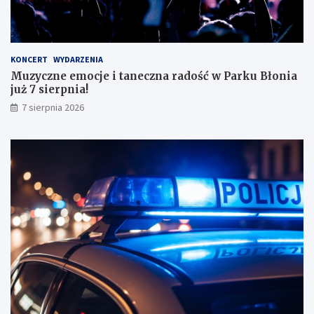
n
a
ł
y
KONCERT
WYDARZENIA
m
Muzyczne emocje i taneczna radość w Parku Błonia
i
już 7 sierpnia!
w
y
7 sierpnia 2026
n
i
k
a
m
i
!