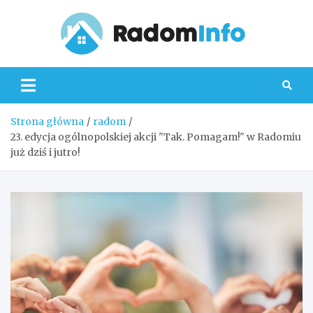
Skip
to
content
Radom
Strona główna
radom
23. edycja ogólnopolskiej akcji "Tak. Pomagam!" w Radomiu
już dziś i jutro!