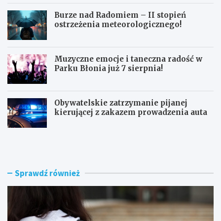
Burze nad Radomiem – II stopień
ostrzeżenia meteorologicznego!
Muzyczne emocje i taneczna radość w
Parku Błonia już 7 sierpnia!
Obywatelskie zatrzymanie pijanej
kierującej z zakazem prowadzenia auta
G
B
ó
u
z
r
d
z
w
e
Sprawdź również
y
n
r
a
ó
d
ż
R
n
a
i
d