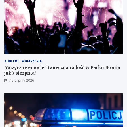
ę
e
z
g
d
o
o
!
s
k
o
n
a
ł
y
KONCERT
WYDARZENIA
m
Muzyczne emocje i taneczna radość w Parku Błonia
i
już 7 sierpnia!
w
y
7 sierpnia 2026
n
i
k
a
m
i
!