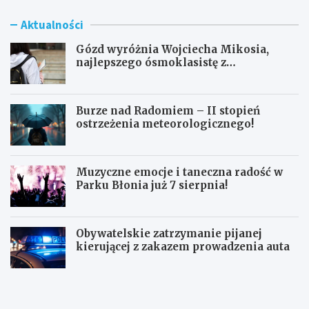
Aktualności
Gózd wyróżnia Wojciecha Mikosia,
najlepszego ósmoklasistę z
doskonałymi wynikami!
Burze nad Radomiem – II stopień
ostrzeżenia meteorologicznego!
Muzyczne emocje i taneczna radość w
Parku Błonia już 7 sierpnia!
Obywatelskie zatrzymanie pijanej
kierującej z zakazem prowadzenia auta
G
B
ó
u
z
r
d
z