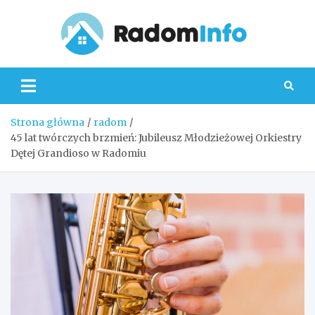
Skip
to
content
Radom
Strona główna
radom
45 lat twórczych brzmień: Jubileusz Młodzieżowej Orkiestry
Dętej Grandioso w Radomiu