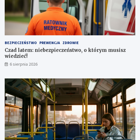
e
j
n
o
i
w
a
e
a
z
u
a
t
1
BEZPIECZEŃSTWO
PREWENCJA
ZDROWIE
a
,
Czad latem: niebezpieczeństwo, o którym musisz
1
wiedzieć!
m
l
6 sierpnia 2026
n
z
ł