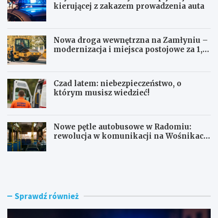
kierującej z zakazem prowadzenia auta
Nowa droga wewnętrzna na Zamłyniu –
modernizacja i miejsca postojowe za 1,1
mln zł
Czad latem: niebezpieczeństwo, o
którym musisz wiedzieć!
Nowe pętle autobusowe w Radomiu:
rewolucja w komunikacji na Wośnikach,
Pruszakowie i Zamłyniu
O
N
b
o
y
w
w
a
a
d
Sprawdź również
t
r
e
o
l
g