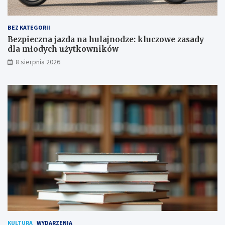
o
a
w
d
a
y
BEZ KATEGORII
p
d
Bezpieczna jazda na hulajnodze: kluczowe zasady
o
l
dla młodych użytkowników
d
a
8 sierpnia 2026
p
m
i
ł
s
o
a
d
n
y
a
c
!
h
u
ż
y
t
k
o
w
n
i
k
KULTURA
WYDARZENIA