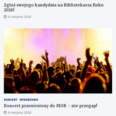
ó
Zgłoś swojego kandydata na Bibliotekarza Roku
w
2026!
8 sierpnia 2026
KONCERT
WYDARZENIA
Koncert przeniesiony do MOK – nie przegap!
8 sierpnia 2026