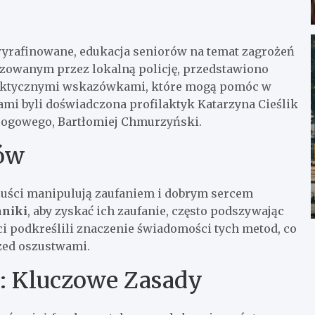
j wyrafinowane, edukacja seniorów na temat zagrożeń
izowanym przez lokalną policję, przedstawiono
praktycznymi wskazówkami, które mogą pomóc w
mi byli doświadczona profilaktyk Katarzyna Cieślik
drogowego, Bartłomiej Chmurzyński.
ów
uści manipulują zaufaniem i dobrym sercem
hniki
, aby zyskać ich zaufanie, często podszywając
i podkreślili znaczenie świadomości tych metod, co
zed oszustwami.
: Kluczowe Zasady