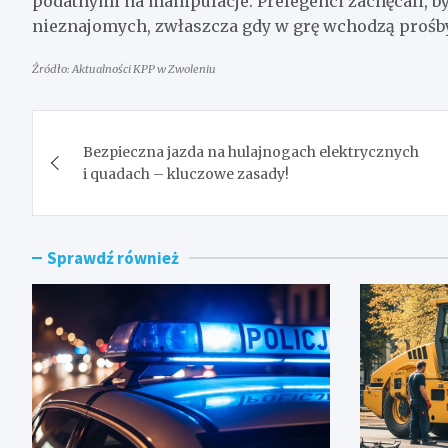
podatnymi na manipulacje. Prelegenci zachęcali, b
nieznajomych, zwłaszcza gdy w grę wchodzą prośby
Źródło: Aktualności KPP w Zwoleniu
Nawigacja
Bezpieczna jazda na hulajnogach elektrycznych
wpisu
i quadach – kluczowe zasady!
Sprawdź również