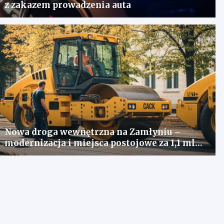
z zakazem prowadzenia auta
Nowa droga wewnętrzna na Zamłyniu –
modernizacja i miejsca postojowe za 1,1 mln
zł