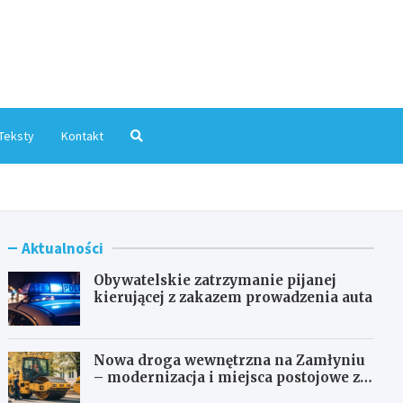
mInfo.pl
Teksty
Kontakt
Aktualności
Obywatelskie zatrzymanie pijanej
kierującej z zakazem prowadzenia auta
Nowa droga wewnętrzna na Zamłyniu
– modernizacja i miejsca postojowe za
1,1 mln zł