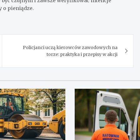
y być czujnym i zawsze weryfikować intencje
 o pieniądze.
Policjanci uczą kierowców zawodowych na
torze: praktyka i przepisy w akcji