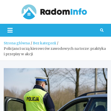
Skip
to
content
Radom
Strona główna
Bez kategorii
Policjanci uczą kierowców zawodowych na torze: praktyka
i przepisy w akcji