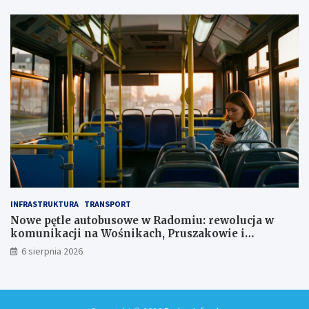
z
ł
INFRASTRUKTURA
TRANSPORT
Nowe pętle autobusowe w Radomiu: rewolucja w
komunikacji na Wośnikach, Pruszakowie i
Zamłyniu
6 sierpnia 2026