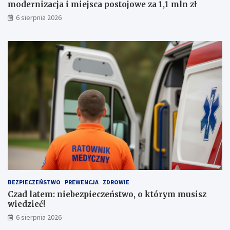
modernizacja i miejsca postojowe za 1,1 mln zł
a
i
6 sierpnia 2026
z
e
e
j
m
s
p
c
r
a
o
p
w
o
a
s
d
t
z
o
e
j
n
o
i
w
a
e
a
z
u
a
t
1
BEZPIECZEŃSTWO
PREWENCJA
ZDROWIE
a
,
Czad latem: niebezpieczeństwo, o którym musisz
1
wiedzieć!
m
l
6 sierpnia 2026
n