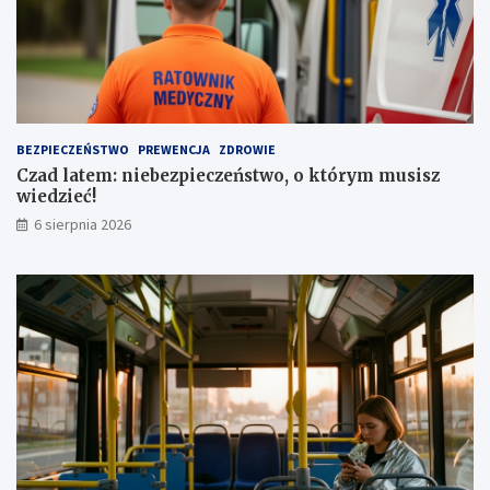
e
j
n
o
i
w
a
e
a
z
u
a
t
1
BEZPIECZEŃSTWO
PREWENCJA
ZDROWIE
a
,
Czad latem: niebezpieczeństwo, o którym musisz
1
wiedzieć!
m
l
6 sierpnia 2026
n
z
ł