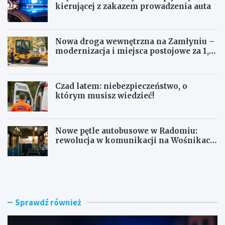
kierującej z zakazem prowadzenia auta
Nowa droga wewnętrzna na Zamłyniu –
modernizacja i miejsca postojowe za 1,1
mln zł
Czad latem: niebezpieczeństwo, o
którym musisz wiedzieć!
Nowe pętle autobusowe w Radomiu:
rewolucja w komunikacji na Wośnikach,
Pruszakowie i Zamłyniu
O
N
b
o
y
w
w
a
a
d
Sprawdź również
t
r
e
o
l
g