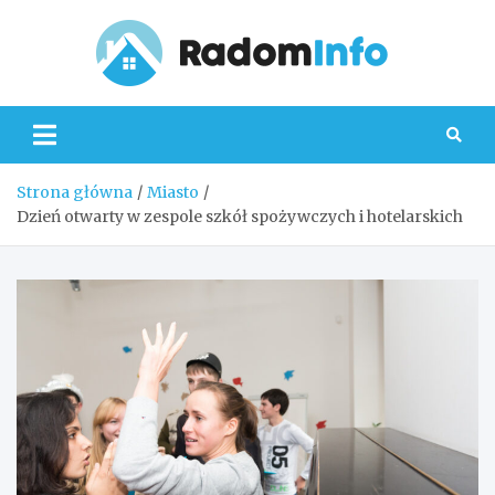
Skip
to
content
Radom
Strona główna
Miasto
Dzień otwarty w zespole szkół spożywczych i hotelarskich