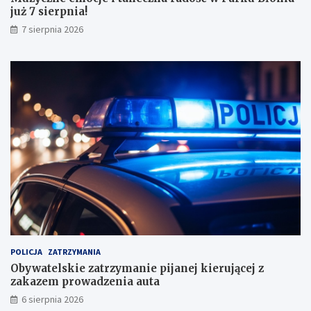
już 7 sierpnia!
w
y
7 sierpnia 2026
n
i
k
a
m
i
!
POLICJA
ZATRZYMANIA
Obywatelskie zatrzymanie pijanej kierującej z
zakazem prowadzenia auta
6 sierpnia 2026