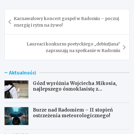
Nawigacja
Karnawałowy koncert gospel w Radomiu – poczuj
wpisu
energię i rytm na żywo!
Laureaci konkursu poetyckiego „debiutJana”
zapraszają na spotkanie w Radomiu
Aktualności
Gózd wyróżnia Wojciecha Mikosia,
najlepszego ósmoklasistę z
doskonałymi wynikami!
Burze nad Radomiem – II stopień
ostrzeżenia meteorologicznego!