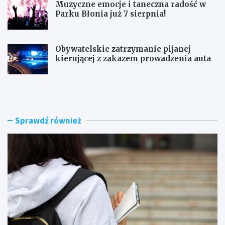
Muzyczne emocje i taneczna radość w
Parku Błonia już 7 sierpnia!
Obywatelskie zatrzymanie pijanej
kierującej z zakazem prowadzenia auta
G
B
ó
u
z
r
d
z
w
e
Sprawdź również
y
n
r
a
ó
d
ż
R
n
a
i
d
a
o
W
m
o
i
j
e
c
m