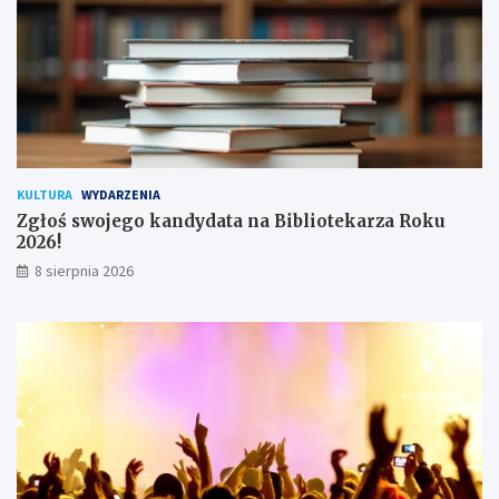
ż
y
t
k
o
w
n
i
k
KULTURA
WYDARZENIA
ó
Zgłoś swojego kandydata na Bibliotekarza Roku
w
2026!
8 sierpnia 2026