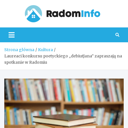
Skip
to
content
Radom
Strona główna
Kultura
Laureaci konkursu poetyckiego „debiutJana” zapraszają na
spotkanie w Radomiu