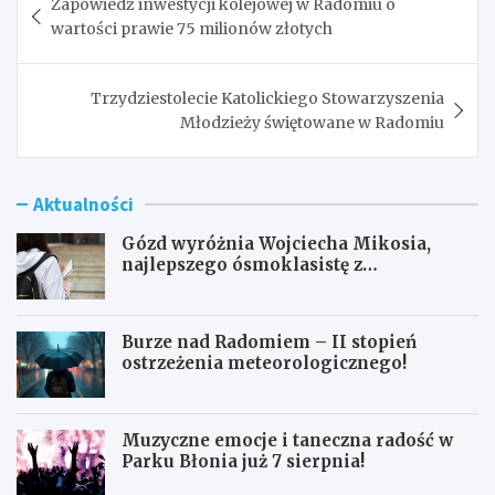
Zapowiedź inwestycji kolejowej w Radomiu o
wpisu
wartości prawie 75 milionów złotych
Trzydziestolecie Katolickiego Stowarzyszenia
Młodzieży świętowane w Radomiu
Aktualności
Gózd wyróżnia Wojciecha Mikosia,
najlepszego ósmoklasistę z
doskonałymi wynikami!
Burze nad Radomiem – II stopień
ostrzeżenia meteorologicznego!
Muzyczne emocje i taneczna radość w
Parku Błonia już 7 sierpnia!