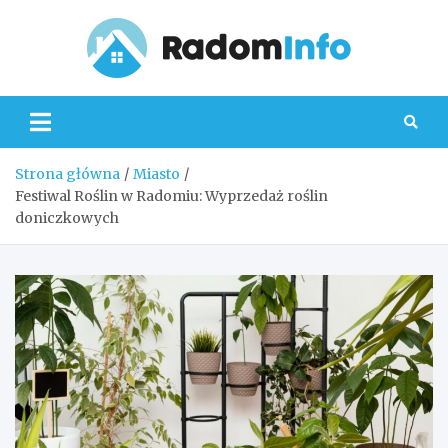
Skip
to
content
Radom
Strona główna
Miasto
Festiwal Roślin w Radomiu: Wyprzedaż roślin
doniczkowych