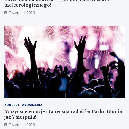
o
o
meteorologicznego!
k
l
7 sierpnia 2026
l
o
a
g
s
i
i
c
s
z
t
n
ę
e
z
g
d
o
o
!
s
k
o
n
a
ł
y
KONCERT
WYDARZENIA
m
Muzyczne emocje i taneczna radość w Parku Błonia
i
już 7 sierpnia!
w
y
7 sierpnia 2026
n