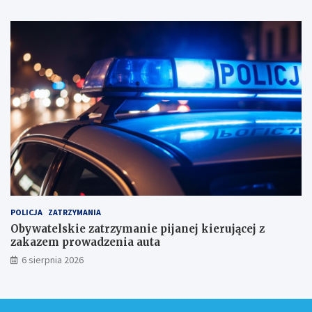
i
k
a
m
i
!
POLICJA
ZATRZYMANIA
Obywatelskie zatrzymanie pijanej kierującej z
zakazem prowadzenia auta
6 sierpnia 2026