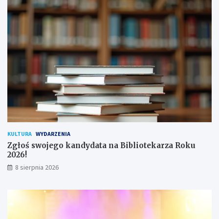
a
d
n
y
a
c
!
h
u
ż
y
t
k
o
w
n
i
k
KULTURA
WYDARZENIA
ó
Zgłoś swojego kandydata na Bibliotekarza Roku
w
2026!
8 sierpnia 2026