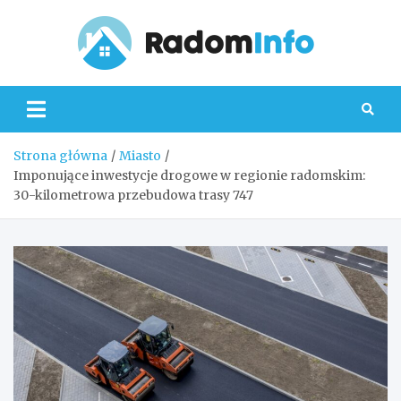
Skip
to
content
Radom
Strona główna
Miasto
Imponujące inwestycje drogowe w regionie radomskim:
30-kilometrowa przebudowa trasy 747