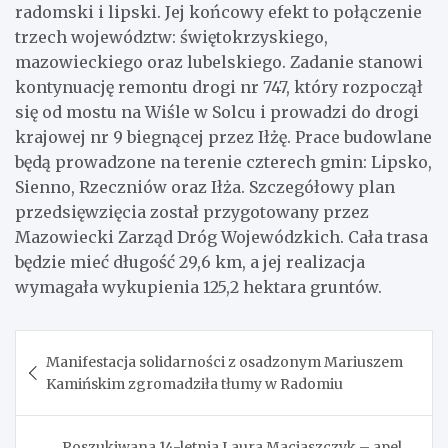
radomski i lipski. Jej końcowy efekt to połączenie
trzech województw: świętokrzyskiego,
mazowieckiego oraz lubelskiego. Zadanie stanowi
kontynuację remontu drogi nr 747, który rozpoczął
się od mostu na Wiśle w Solcu i prowadzi do drogi
krajowej nr 9 biegnącej przez Iłżę. Prace budowlane
będą prowadzone na terenie czterech gmin: Lipsko,
Sienno, Rzeczniów oraz Iłża. Szczegółowy plan
przedsięwzięcia został przygotowany przez
Mazowiecki Zarząd Dróg Wojewódzkich. Cała trasa
będzie mieć długość 29,6 km, a jej realizacja
wymagała wykupienia 125,2 hektara gruntów.
Nawigacja
Manifestacja solidarności z osadzonym Mariuszem
wpisu
Kamińskim zgromadziła tłumy w Radomiu
Poszukiwana 14-letnia Laura Maciaszczyk – apel