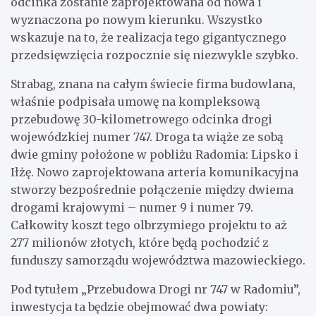
odcinka zostanie zaprojektowana od nowa i
wyznaczona po nowym kierunku. Wszystko
wskazuje na to, że realizacja tego gigantycznego
przedsięwzięcia rozpocznie się niezwykle szybko.
Strabag, znana na całym świecie firma budowlana,
właśnie podpisała umowę na kompleksową
przebudowę 30-kilometrowego odcinka drogi
wojewódzkiej numer 747. Droga ta wiąże ze sobą
dwie gminy położone w pobliżu Radomia: Lipsko i
Iłżę. Nowo zaprojektowana arteria komunikacyjna
stworzy bezpośrednie połączenie między dwiema
drogami krajowymi – numer 9 i numer 79.
Całkowity koszt tego olbrzymiego projektu to aż
277 milionów złotych, które będą pochodzić z
funduszy samorządu województwa mazowieckiego.
Pod tytułem „Przebudowa Drogi nr 747 w Radomiu”,
inwestycja ta będzie obejmować dwa powiaty: