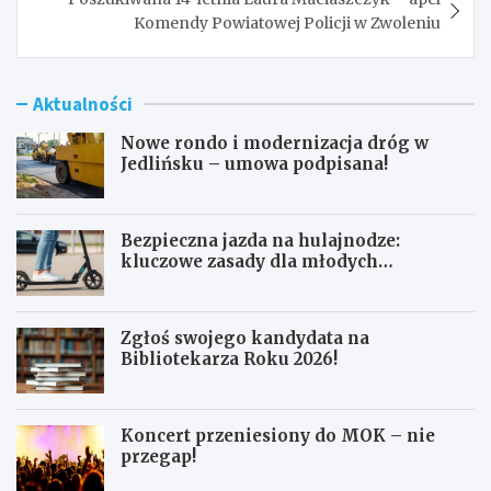
Komendy Powiatowej Policji w Zwoleniu
Aktualności
Nowe rondo i modernizacja dróg w
Jedlińsku – umowa podpisana!
Bezpieczna jazda na hulajnodze:
kluczowe zasady dla młodych
użytkowników
Zgłoś swojego kandydata na
Bibliotekarza Roku 2026!
Koncert przeniesiony do MOK – nie
przegap!
N
B