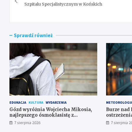
wpisu
Szpitalu Specjalistycznym w Końskich
Sprawdź również
EDUKACJA
KULTURA
WYDARZENIA
METEOROLOGI
Gózd wyróżnia Wojciecha Mikosia,
Burze nad 
najlepszego ósmoklasistę z
ostrzeżeni
doskonałymi wynikami!
7 sierpnia 2026
7 sierpnia 2