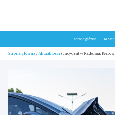
Skip
to
content
Strona główna
Miasto
Strona główna
Aktualności
Incydent w Radomiu: Kierowca