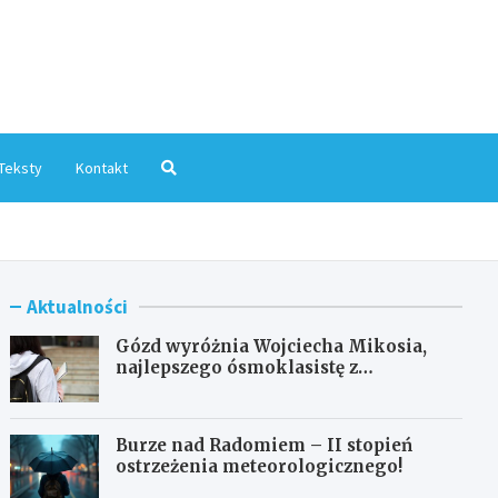
mInfo.pl
Teksty
Kontakt
Aktualności
Gózd wyróżnia Wojciecha Mikosia,
najlepszego ósmoklasistę z
doskonałymi wynikami!
Burze nad Radomiem – II stopień
ostrzeżenia meteorologicznego!