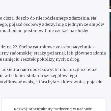
 cisza, doszło do niecodziennego zdarzenia. Na
iego, pojazd osobowy zderzył się z jednym ze słupów
 samochodem postanowił nie czekać na służby
odziną 22. Służby ratunkowe zostały natychmiast
urny radomskiej straży pożarnej, ich główne zadania
usunięciu resztek pokolizyjnych z dróg.
z, udzieliła nam dodatkowych informacji na temat
e w trakcie ustalania szczegółów tego
ntyfikować osobę, która była za kierownicą pojazdu
Rozwój infrastruktury medycznej w Radomiu: