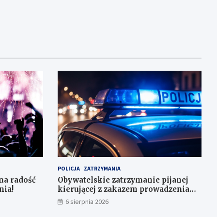
POLICJA
ZATRZYMANIA
na radość
Obywatelskie zatrzymanie pijanej
nia!
kierującej z zakazem prowadzenia
auta
6 sierpnia 2026