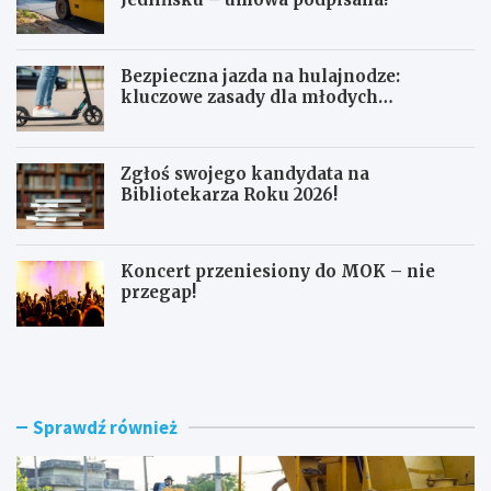
Bezpieczna jazda na hulajnodze:
kluczowe zasady dla młodych
użytkowników
Zgłoś swojego kandydata na
Bibliotekarza Roku 2026!
Koncert przeniesiony do MOK – nie
przegap!
N
B
o
e
w
z
e
p
r
i
Sprawdź również
o
e
n
c
d
z
o
n