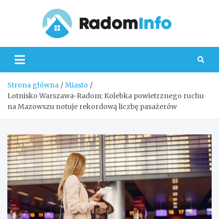
Skip
to
content
Radom
Strona główna
Miasto
Lotnisko Warszawa-Radom: Kolebka powietrznego ruchu
na Mazowszu notuje rekordową liczbę pasażerów