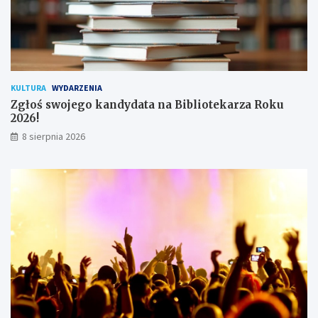
k
o
w
n
i
k
KULTURA
WYDARZENIA
ó
Zgłoś swojego kandydata na Bibliotekarza Roku
w
2026!
8 sierpnia 2026