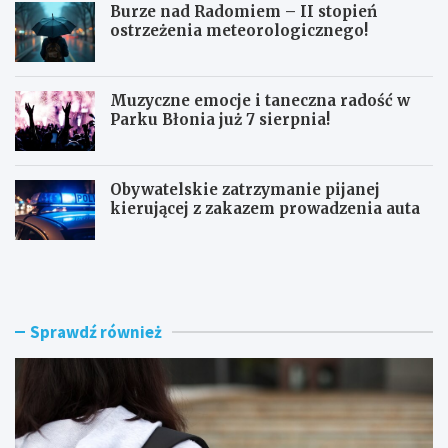
Burze nad Radomiem – II stopień
ostrzeżenia meteorologicznego!
Muzyczne emocje i taneczna radość w
Parku Błonia już 7 sierpnia!
Obywatelskie zatrzymanie pijanej
kierującej z zakazem prowadzenia auta
G
B
ó
u
z
r
d
z
w
e
Sprawdź również
y
n
r
a
ó
d
ż
R
n
a
i
d
a
o