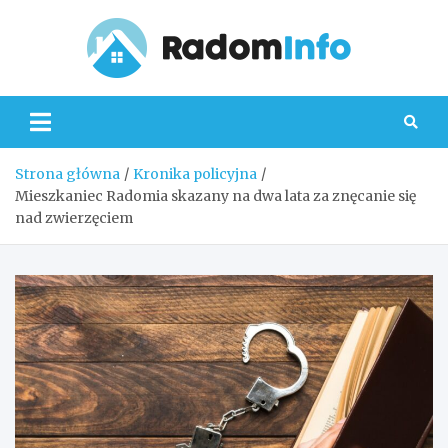
Skip
to
content
Radom
Strona główna
Kronika policyjna
Mieszkaniec Radomia skazany na dwa lata za znęcanie się
nad zwierzęciem