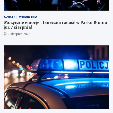
a
ł
y
KONCERT
WYDARZENIA
m
Muzyczne emocje i taneczna radość w Parku Błonia
i
już 7 sierpnia!
w
y
7 sierpnia 2026
n
i
k
a
m
i
!