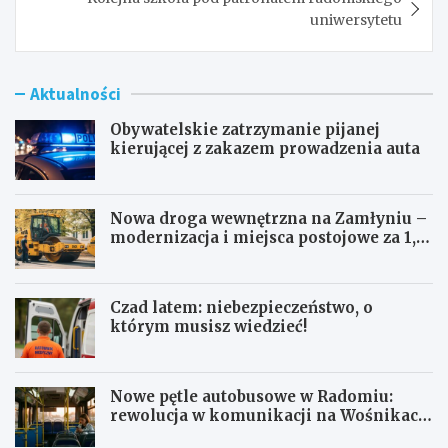
uniwersytetu
Aktualności
Obywatelskie zatrzymanie pijanej
kierującej z zakazem prowadzenia auta
Nowa droga wewnętrzna na Zamłyniu –
modernizacja i miejsca postojowe za 1,1
mln zł
Czad latem: niebezpieczeństwo, o
którym musisz wiedzieć!
Nowe pętle autobusowe w Radomiu:
rewolucja w komunikacji na Wośnikach,
Pruszakowie i Zamłyniu
O
N