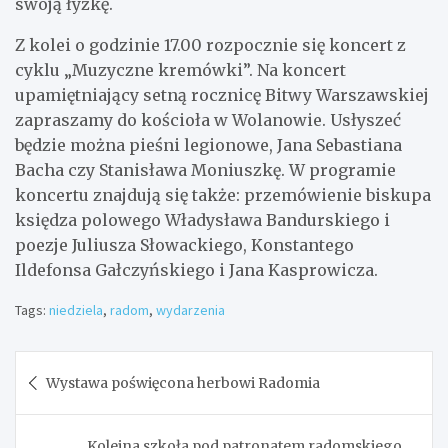
swoją łyżkę.
Z kolei o godzinie 17.00 rozpocznie się koncert z
cyklu „Muzyczne kremówki”. Na koncert
upamiętniający setną rocznicę Bitwy Warszawskiej
zapraszamy do kościoła w Wolanowie. Usłyszeć
będzie można pieśni legionowe, Jana Sebastiana
Bacha czy Stanisława Moniuszkę. W programie
koncertu znajdują się także: przemówienie biskupa
księdza polowego Władysława Bandurskiego i
poezje Juliusza Słowackiego, Konstantego
Ildefonsa Gałczyńskiego i Jana Kasprowicza.
Tags:
niedziela
,
radom
,
wydarzenia
Nawigacja
Wystawa poświęcona herbowi Radomia
wpisu
Kolejna szkoła pod patronatem radomskiego