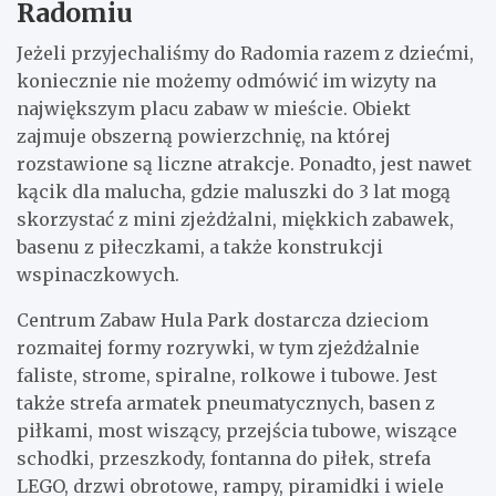
Radomiu
Jeżeli przyjechaliśmy do Radomia razem z dziećmi,
koniecznie nie możemy odmówić im wizyty na
największym placu zabaw w mieście. Obiekt
zajmuje obszerną powierzchnię, na której
rozstawione są liczne atrakcje. Ponadto, jest nawet
kącik dla malucha, gdzie maluszki do 3 lat mogą
skorzystać z mini zjeżdżalni, miękkich zabawek,
basenu z piłeczkami, a także konstrukcji
wspinaczkowych.
Centrum Zabaw Hula Park dostarcza dzieciom
rozmaitej formy rozrywki, w tym zjeżdżalnie
faliste, strome, spiralne, rolkowe i tubowe. Jest
także strefa armatek pneumatycznych, basen z
piłkami, most wiszący, przejścia tubowe, wiszące
schodki, przeszkody, fontanna do piłek, strefa
LEGO, drzwi obrotowe, rampy, piramidki i wiele