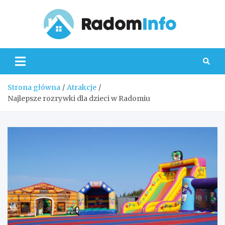
Skip
to
content
Radom
Strona główna
Atrakcje
Najlepsze rozrywki dla dzieci w Radomiu