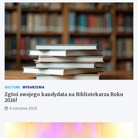
s
o
a
d
n
y
a
c
!
h
u
ż
y
t
k
o
w
n
i
k
KULTURA
WYDARZENIA
ó
Zgłoś swojego kandydata na Bibliotekarza Roku
w
2026!
8 sierpnia 2026