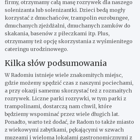
firmy, otrzymamy całą masę rozrywek dla naszego
solenizanta lub solenizantki. Dzieci bedą mogły
korzystać z dmuchańców, trampolin eurobungee,
dmuchanych zjeżdżalni, dmuchanych zamków do
skakania, basenów z piłeczkami itp. Plus,
otrzymamy też opcję skorzystania z wyśmienitego
cateringu urodzinowego.
Kilka słów podsumowania
W Radomiu istnieje wiele znakomitych miejsc,
gdzie możemy spędzić czas z naszymi pociechami,
a przy okazji samemu skorzystać też z rozmaitych
rozrywek. Liczne parki rozrywki, w tym parki z
trampolinami, dostarczą nam chwil, które
będziemy wspominać przez wiele długich lat.
Ponadto, warto też dodać, że Radom to także miasto
z wiekowymi zabytkami, pękającymi w szwach
muzeami i wieloma lokalami gastronomicznymi z