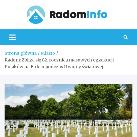
Skip
to
content
Radom
Strona główna
Miasto
Radom: Zbliża się 82. rocznica masowych egzekucji
Polaków na Firleju podczas II wojny światowej