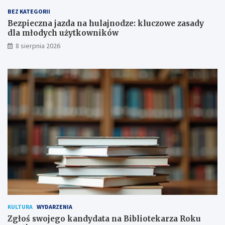
a
y
BEZ KATEGORII
p
d
Bezpieczna jazda na hulajnodze: kluczowe zasady
o
l
dla młodych użytkowników
d
a
8 sierpnia 2026
p
m
i
ł
s
o
a
d
n
y
a
c
!
h
u
ż
y
t
k
o
w
n
i
k
KULTURA
WYDARZENIA
ó
Zgłoś swojego kandydata na Bibliotekarza Roku
w