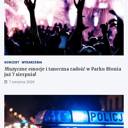
ę
e
z
g
d
o
o
!
s
k
o
n
a
ł
y
KONCERT
WYDARZENIA
m
Muzyczne emocje i taneczna radość w Parku Błonia
i
już 7 sierpnia!
w
y
7 sierpnia 2026
n
i
k
a
m
i
!