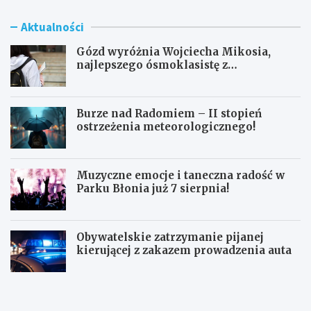
Aktualności
Gózd wyróżnia Wojciecha Mikosia,
najlepszego ósmoklasistę z
doskonałymi wynikami!
Burze nad Radomiem – II stopień
ostrzeżenia meteorologicznego!
Muzyczne emocje i taneczna radość w
Parku Błonia już 7 sierpnia!
Obywatelskie zatrzymanie pijanej
kierującej z zakazem prowadzenia auta
G
B
ó
u
z
r
d
z