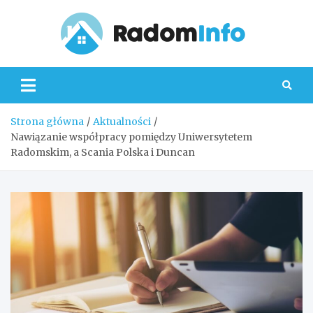
Skip
to
content
Radom
Strona główna
Aktualności
Nawiązanie współpracy pomiędzy Uniwersytetem
Radomskim, a Scania Polska i Duncan