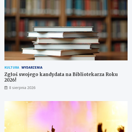
a
c
!
h
u
ż
y
t
k
o
w
n
i
k
KULTURA
WYDARZENIA
ó
Zgłoś swojego kandydata na Bibliotekarza Roku
w
2026!
8 sierpnia 2026