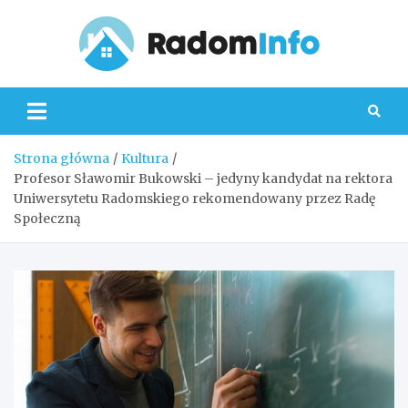
Skip
to
content
Radom
Strona główna
Kultura
Profesor Sławomir Bukowski – jedyny kandydat na rektora
Uniwersytetu Radomskiego rekomendowany przez Radę
Społeczną