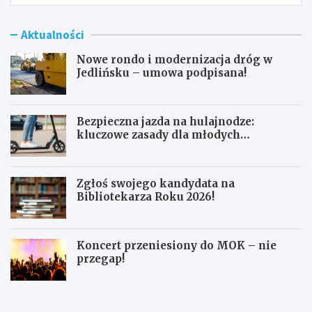
Aktualności
Nowe rondo i modernizacja dróg w
Jedlińsku – umowa podpisana!
Bezpieczna jazda na hulajnodze:
kluczowe zasady dla młodych
użytkowników
Zgłoś swojego kandydata na
Bibliotekarza Roku 2026!
Koncert przeniesiony do MOK – nie
przegap!
N
B
o
e
w
z