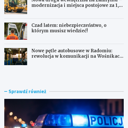
modernizacja i miejsca postojowe za 1,1
mln zł
Czad latem: niebezpieczeństwo, o
którym musisz wiedzieć!
Nowe pętle autobusowe w Radomiu:
rewolucja w komunikacji na Wośnikach,
Pruszakowie i Zamłyniu
O
N
b
o
y
w
w
a
a
d
Sprawdź również
t
r
e
o
l
g
s
a
k
w
i
e
e
w