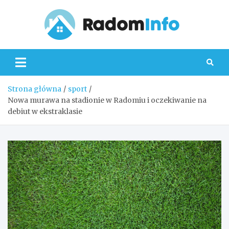
Skip
to
content
Radom
Strona główna
sport
Nowa murawa na stadionie w Radomiu i oczekiwanie na
debiut w ekstraklasie