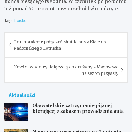
końca bieżącego tygodnia. W czwartek po południu
już ponad 50 procent powierzchni było pokryte.
Tags:
boisko
Nawigacja
Uruchomienie połączeń shuttle bus z Kielc do
wpisu
Radomskiego Lotniska
Nowi zawodnicy dołączają do drużyny z Mazowsza
na sezon przyszły
Aktualności
Obywatelskie zatrzymanie pijanej
kierującej z zakazem prowadzenia auta
Nowa droga wewnętrzna na Zamłyniu –