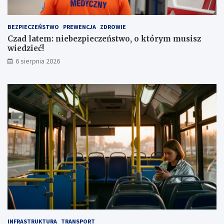
a
z
u
a
t
1
BEZPIECZEŃSTWO
PREWENCJA
ZDROWIE
a
,
Czad latem: niebezpieczeństwo, o którym musisz
1
wiedzieć!
m
l
6 sierpnia 2026
n
z
ł
INFRASTRUKTURA
TRANSPORT