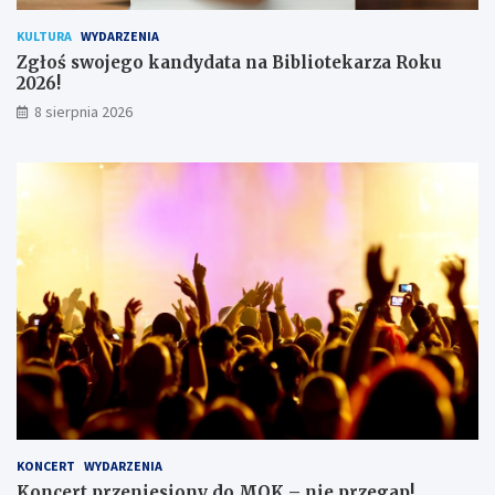
i
k
KULTURA
WYDARZENIA
ó
Zgłoś swojego kandydata na Bibliotekarza Roku
w
2026!
8 sierpnia 2026
KONCERT
WYDARZENIA
Koncert przeniesiony do MOK – nie przegap!