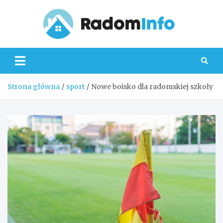
Skip
to
content
Radom
Strona główna
sport
Nowe boisko dla radomskiej szkoły