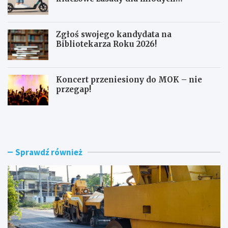
użytkowników
Zgłoś swojego kandydata na
Bibliotekarza Roku 2026!
Koncert przeniesiony do MOK – nie
przegap!
N
B
o
e
w
z
e
p
r
i
Sprawdź również
o
e
n
c
d
z
o
n
i
a
m
j
o
a
d
z