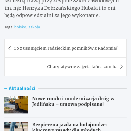
sztuczną trawą przy Zespole Szkół Zawodowych
im. mjr Henryka Dobrzańskiego Hubala i to oni
będą odpowiedzialni za jego wykonanie.
Tags:
boisko
,
szkoła
Nawigacja
Co z usunięciem radzieckim pomników z Radomia?
wpisu
Charytatywne zajęcia tańca zumba
Aktualności
Nowe rondo i modernizacja dróg w
Jedlińsku – umowa podpisana!
Bezpieczna jazda na hulajnodze:
kluczowe zasady dla młodych