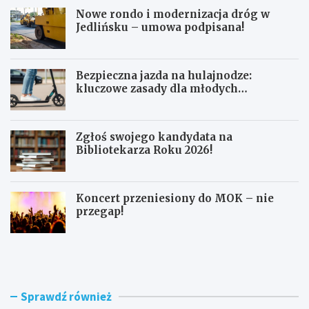
Nowe rondo i modernizacja dróg w
Jedlińsku – umowa podpisana!
Bezpieczna jazda na hulajnodze:
kluczowe zasady dla młodych
użytkowników
Zgłoś swojego kandydata na
Bibliotekarza Roku 2026!
Koncert przeniesiony do MOK – nie
przegap!
N
B
o
e
w
z
e
p
r
i
Sprawdź również
o
e