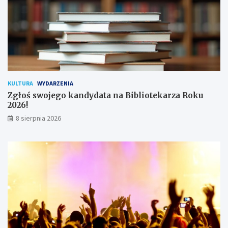
y
t
k
o
w
n
i
k
KULTURA
WYDARZENIA
ó
Zgłoś swojego kandydata na Bibliotekarza Roku
w
2026!
8 sierpnia 2026