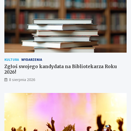
!
h
u
ż
y
t
k
o
w
n
i
k
KULTURA
WYDARZENIA
ó
Zgłoś swojego kandydata na Bibliotekarza Roku
w
2026!
8 sierpnia 2026