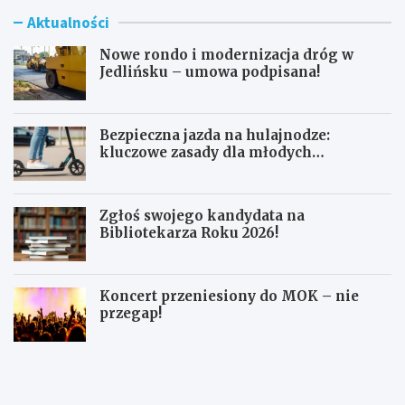
Aktualności
Nowe rondo i modernizacja dróg w
Jedlińsku – umowa podpisana!
Bezpieczna jazda na hulajnodze:
kluczowe zasady dla młodych
użytkowników
Zgłoś swojego kandydata na
Bibliotekarza Roku 2026!
Koncert przeniesiony do MOK – nie
przegap!
N
B
o
e
w
z
e
p