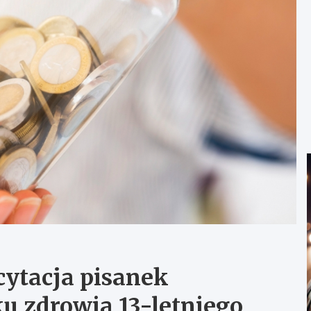
icytacja pisanek
u zdrowia 13-letniego