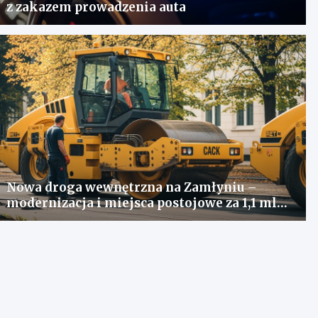
z zakazem prowadzenia auta
Nowa droga wewnętrzna na Zamłyniu –
modernizacja i miejsca postojowe za 1,1 mln
zł