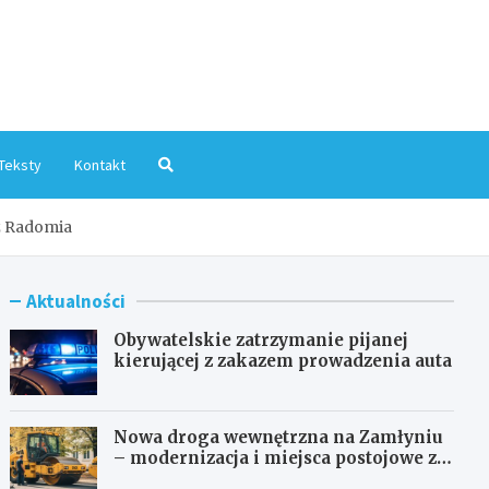
mInfo.pl
Teksty
Kontakt
 z Radomia
Aktualności
Obywatelskie zatrzymanie pijanej
kierującej z zakazem prowadzenia auta
Nowa droga wewnętrzna na Zamłyniu
– modernizacja i miejsca postojowe za
1,1 mln zł