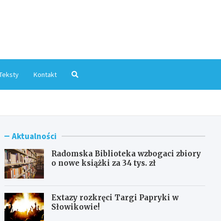
mInfo.pl
Teksty
Kontakt
Aktualności
Radomska Biblioteka wzbogaci zbiory
o nowe książki za 34 tys. zł
Extazy rozkręci Targi Papryki w
Słowikowie!