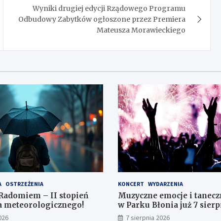
Wyniki drugiej edycji Rządowego Programu
Odbudowy Zabytków ogłoszone przez Premiera
Mateusza Morawieckiego
A
OSTRZEŻENIA
KONCERT
WYDARZENIA
Radomiem – II stopień
Muzyczne emocje i tanecz
a meteorologicznego!
w Parku Błonia już 7 sierp
026
7 sierpnia 2026