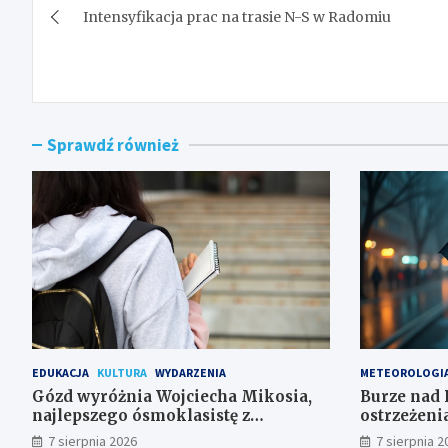
Intensyfikacja prac na trasie N-S w Radomiu
wpisu
Sprawdź również
EDUKACJA
KULTURA
WYDARZENIA
METEOROLOGI
Gózd wyróżnia Wojciecha Mikosia,
Burze nad 
najlepszego ósmoklasistę z
ostrzeżeni
doskonałymi wynikami!
7 sierpnia 2026
7 sierpnia 2