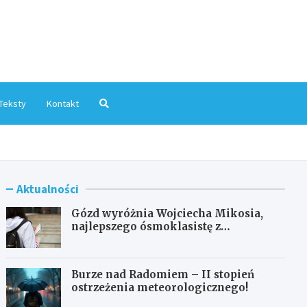
mInfo.pl
Teksty
Kontakt
Aktualności
Gózd wyróżnia Wojciecha Mikosia,
najlepszego ósmoklasistę z
doskonałymi wynikami!
Burze nad Radomiem – II stopień
ostrzeżenia meteorologicznego!