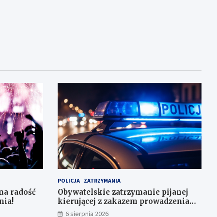
POLICJA
ZATRZYMANIA
na radość
Obywatelskie zatrzymanie pijanej
nia!
kierującej z zakazem prowadzenia
auta
6 sierpnia 2026