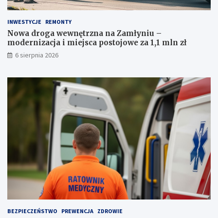
j
c
z
j
z
a
INWESTYCJE
REMONTY
a
i
Nowa droga wewnętrzna na Zamłyniu –
k
m
modernizacja i miejsca postojowe za 1,1 mln zł
a
i
6 sierpnia 2026
z
e
e
j
m
s
p
c
r
a
o
p
w
o
a
s
d
t
z
o
e
j
n
o
i
w
a
e
a
z
u
a
t
1
BEZPIECZEŃSTWO
PREWENCJA
ZDROWIE
a
,