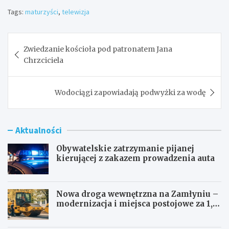
Tags:
maturzyści
,
telewizja
Nawigacja
Zwiedzanie kościoła pod patronatem Jana
wpisu
Chrzciciela
Wodociągi zapowiadają podwyżki za wodę
Aktualności
Obywatelskie zatrzymanie pijanej
kierującej z zakazem prowadzenia auta
Nowa droga wewnętrzna na Zamłyniu –
modernizacja i miejsca postojowe za 1,1
mln zł