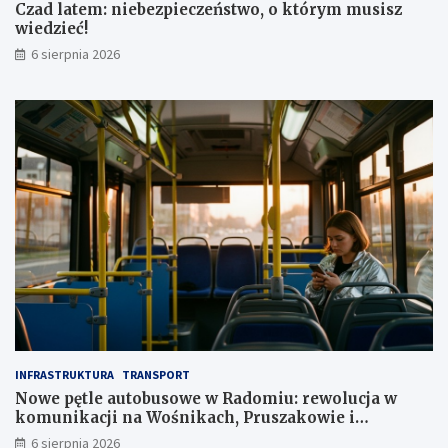
Czad latem: niebezpieczeństwo, o którym musisz
1
wiedzieć!
m
l
6 sierpnia 2026
n
z
ł
INFRASTRUKTURA
TRANSPORT
Nowe pętle autobusowe w Radomiu: rewolucja w
komunikacji na Wośnikach, Pruszakowie i
Zamłyniu
6 sierpnia 2026