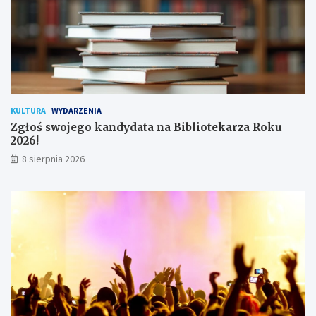
y
t
k
o
w
n
i
k
KULTURA
WYDARZENIA
ó
Zgłoś swojego kandydata na Bibliotekarza Roku
w
2026!
8 sierpnia 2026