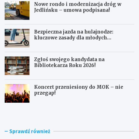
Nowe rondo i modernizacja dróg w
Jedlińsku – umowa podpisana!
Bezpieczna jazda na hulajnodze:
kluczowe zasady dla młodych
użytkowników
Zgłoś swojego kandydata na
Bibliotekarza Roku 2026!
Koncert przeniesiony do MOK – nie
przegap!
N
B
o
e
w
z
e
p
r
i
Sprawdź również
o
e
n
c